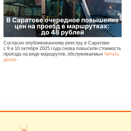
Согласно опубликованному реестру, в Саратове
А
с 9 и 10 октября 2025 года снова повысили стоимость
и
проезда на ряде маршрутов, обслуживаемых
Читать
с
далее
о