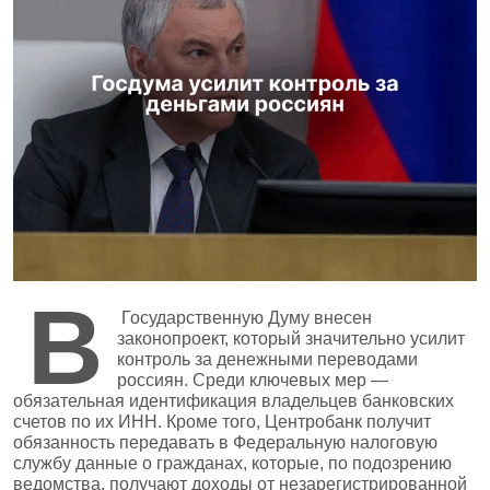
В
Государственную Думу внесен
законопроект, который значительно усилит
контроль за денежными переводами
россиян. Среди ключевых мер —
обязательная идентификация владельцев банковских
счетов по их ИНН. Кроме того, Центробанк получит
обязанность передавать в Федеральную налоговую
службу данные о гражданах, которые, по подозрению
ведомства, получают доходы от незарегистрированной