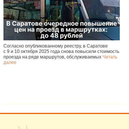
Согласно опубликованному реестру, в Саратове
А
с 9 и 10 октября 2025 года снова повысили стоимость
и
проезда на ряде маршрутов, обслуживаемых
Читать
с
далее
о