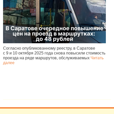
Согласно опубликованному реестру, в Саратове
А
с 9 и 10 октября 2025 года снова повысили стоимость
и
проезда на ряде маршрутов, обслуживаемых
Читать
с
далее
о