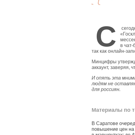
С
сегод
«Госк
мессе
в чат‑
так как онлайн‑за
Минцифры утвержда
аккаунт, заверяя, 
И опять эта мним
людям не оставля
для россиян.
Материалы по т
В Чувашии почти половина
В Саратове очере
артир
семей с детьми не могут
повышение цен на
в
позволить себе арендовать
в маршрутках: до 4