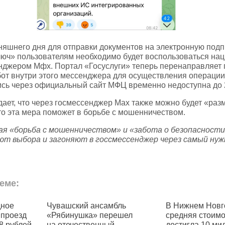
няшнего дня для отправки документов на электронную подп
люч» пользователям необходимо будет воспользоваться на
нджером Mфх. Портал «Госуслуги» теперь перенаправляет
бот внутри этого мессенджера для осуществления операции
пись через официальный сайт МФЦ временно недоступна до 
ет, что через госмессенджер Mах также можно будет «раз
что эта мера поможет в борьбе с мошенничеством.
ая «борьба с мошенничеством» и «забота о безопасности
ют выбора и загоняют в госсмессенджер через самый нуж
еме:
дное
Чувашский ансамбль
В Нижнем Новг
 проезд
«Рябинушка» перешел
средняя стоимо
8 рублей
на отечественный
достигла 10 ми