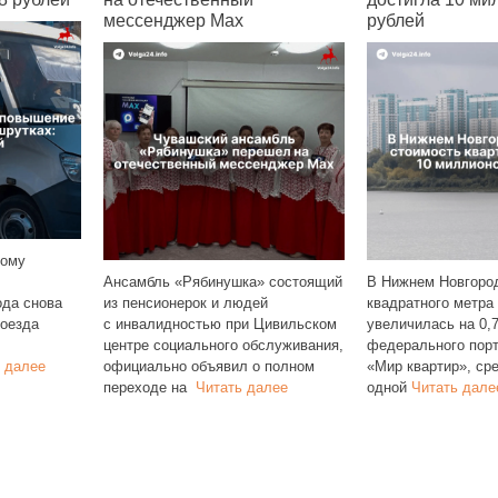
мессенджер Max
рублей
ному
Ансамбль «Рябинушка» состоящий
В Нижнем Новгоро
ода снова
из пенсионерок и людей
квадратного метра
роезда
с инвалидностью при Цивильском
увеличилась на 0,
центре социального обслуживания,
федерального пор
 далее
официально объявил о полном
«Мир квартир», ср
переходе на
Читать далее
одной
Читать дале