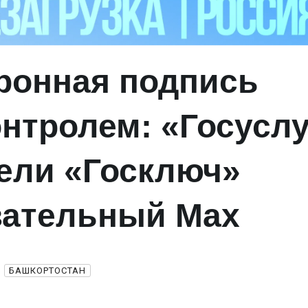
ронная подпись
онтролем: «Госусл
ели «Госключ»
зательный Mах
БАШКОРТОСТАН