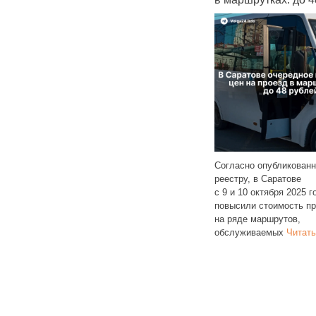
жильё
Согласно опубликован
ость
Чувашия заняла 29 место
реестру, в Саратове
тройках
в общероссийском рейтинге
с 9 и 10 октября 2025 г
данным
регионов по доступности съемного
повысили стоимость п
жилья. Согласно исследованию
на ряде маршрутов,
на
РИА Рейтинг, в республике 46%
обслуживаемых
Читать
семей
Читать далее