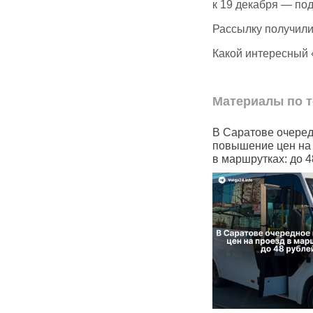
к 19 декабря — по
Рассылку получил
Какой интересный 
Материалы по т
половина
В Саратове очередное
Чувашский анс
могут
повышение цен на проезд
«Рябинушка» 
ендовать
в маршрутках: до 48 рублей
на отечествен
мессенджер M