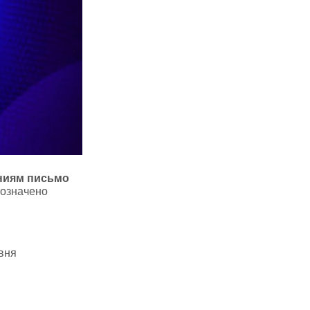
ниям письмо
бозначено
вня