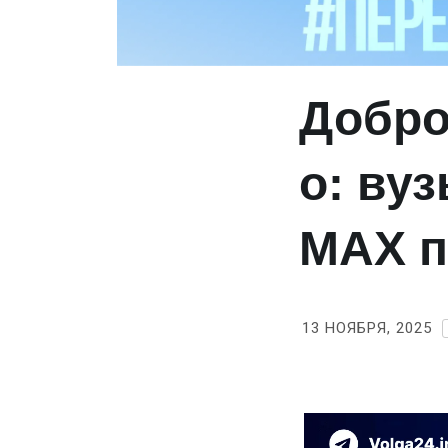
Добро
о: ву
MAX п
13 НОЯБРЯ, 2025