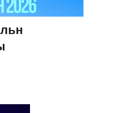
ельн
ы