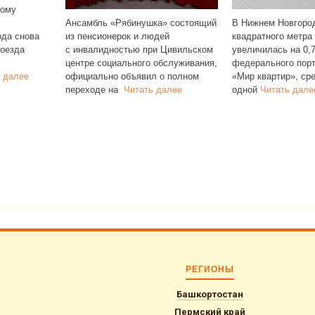
шка» состоящий
В Нижнем Новгороде стоимость
Чувашия занял
людей
квадратного метра в новостройках
в общероссийс
при Цивильском
увеличилась на 0,7%. По данным
регионов по д
о обслуживания,
федерального портала
жилья. Согла
ил о полном
«Мир квартир», средняя цена
РИА Рейтинг, 
ь далее
одной
Читать далее
семей
Читать 
РЕГИОНЫ
Башкортостан
Пермский край