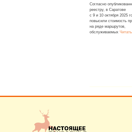
Согласно опубликованному
сто
реестру, в Саратове
Ансамбль «Рябину
тинге
с 9 и 10 октября 2025 года снова
из пенсионерок и 
ти съемного
повысили стоимость проезда
с инвалидностью 
едованию
на ряде маршрутов,
центре социальног
лике 46%
обслуживаемых
Читать далее
официально объяв
переходе на
Читат