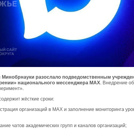
я
Минобрнауки разослало подведомственным учрежде
дрении» национального мессенджера MAX
. Внедрение о
перимент».
содержит жёсткие сроки:
истрация организаций в MAX и заполнение мониторинга уро
дание чатов академических групп и каналов организаций;