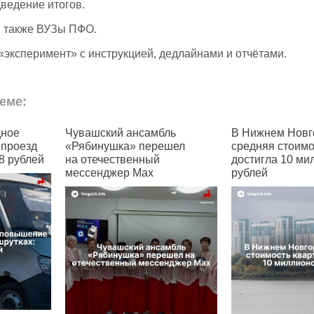
дведение итогов.
и также ВУЗы ПФО.
«эксперимент» с инструкцией, дедлайнами и отчётами.
еме:
амбль
В Нижнем Новгороде
В Чувашии 
перешел
средняя стоимость квартир
семей с дет
ный
достигла 10 миллионов
позволить с
ax
рублей
жильё