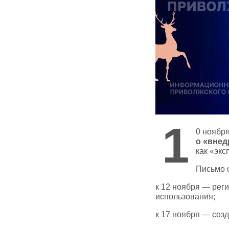
1
0 ноябр
о «вне
как «экс
Письмо 
к 12 ноября — рег
использования;
к 17 ноября — соз