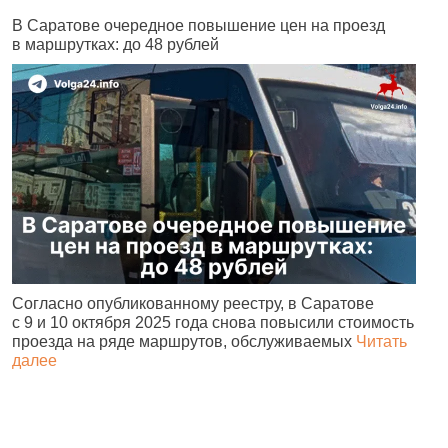
В Саратове очередное повышение цен на проезд
Ч
в маршрутках: до 48 рублей
н
Согласно опубликованному реестру, в Саратове
А
с 9 и 10 октября 2025 года снова повысили стоимость
и
проезда на ряде маршрутов, обслуживаемых
Читать
с
далее
о