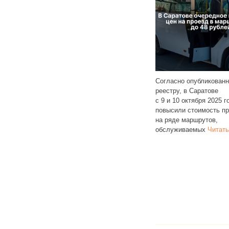
Согласно опубликованному
а 29 место
реестру, в Саратове
Ансамбль 
ком рейтинге
с 9 и 10 октября 2025 года снова
из пенсион
ступности съемного
повысили стоимость проезда
с инвалид
но исследованию
на ряде маршрутов,
центре соц
 республике 46%
обслуживаемых
Читать далее
официальн
далее
переходе 