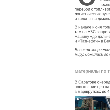
после
перебои с топливо
логистических путе
и талоны на дизель
В начале июня топ
там на АЗС запрет
машину «до дальн
и «Татнефти» в Бел
Великая энергети
миру, дожилась до
Материалы по т
очти половина
В Саратове очередное
Чувашск
ми не могут
повышение цен на проезд
«Рябину
ебе арендовать
в маршрутках: до 48 рублей
на отече
мессенд