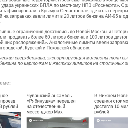
 удара украинских БПЛА по местному НПЗ «Роснефти». Сра
м зафиксировали в Крыму и Севастополе, где из‑за перекр
й на заправках ввели лимит в 20 литров бензина АИ‑95 в од
.
ливные ограничения докатились до Новой Москвы и Петер
или продавать более 60 литров бензина и 100 литров дизто
ейших распоряжений». Аналогичные лимиты ввели заправк
городской, Курской и Псковской областях.
ческая сверхдержава, экспортирующая миллионы тонн сы
 бензина по карточкам и жестких лимитов на столичных з
еме:
ий ансамбль
В Нижнем Новгороде
В Чув
шка» перешел
средняя стоимость квартир
семей
ственный
достигла 10 миллионов
позво
жер Max
рублей
жиль