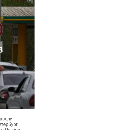
 ввели
етербург
 в Рязани