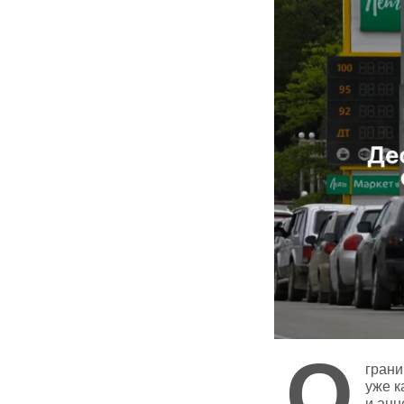
О
грани
уже к
и анн