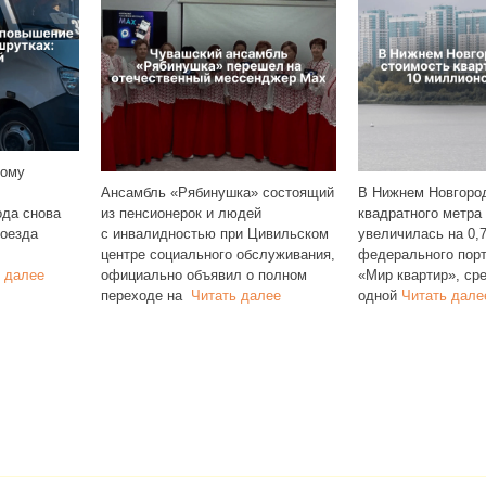
«Рябинушка» состоящий
В Нижнем Новгороде стоимость
Чуваши
ерок и людей
квадратного метра в новостройках
в обще
ностью при Цивильском
увеличилась на 0,7%. По данным
регион
иального обслуживания,
федерального портала
жилья.
о объявил о полном
«Мир квартир», средняя цена
РИА Ре
на
Читать далее
одной
Читать далее
семей