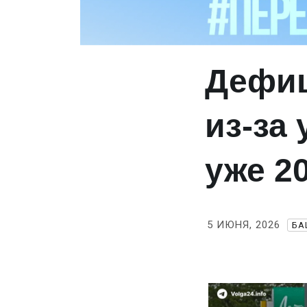
Дефиц
из‑за
уже 2
5 ИЮНЯ, 2026
БА