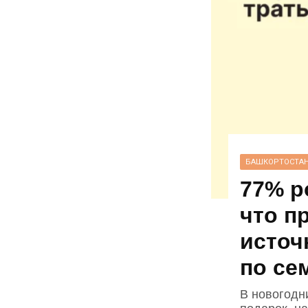
БАШКОРТОСТА
77% р
что п
источ
по се
В новогодн