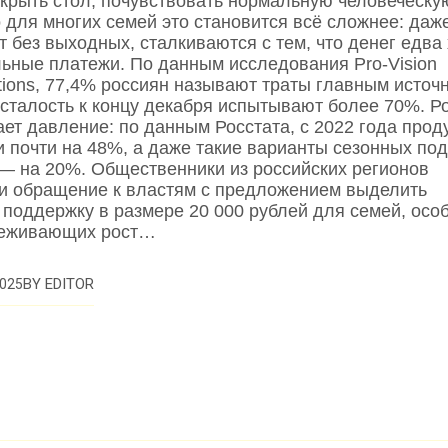
акрыть стол, почувствовать нормальную человеческу
 для многих семей это становится всё сложнее: даже
т без выходных, сталкиваются с тем, что денег едва
льные платежи. По данным исследования Pro‑Vision
ions, 77,4% россиян называют траты главным источ
усталость к концу декабря испытывают более 70%. Р
ает давление: по данным Росстата, с 2022 года прод
 почти на 48%, а даже такие варианты сезонных под
, — на 20%. Общественники из российских регионов
и обращение к властям с предложением выделить
 поддержку в размере 20 000 рублей для семей, осо
реживающих рост…
BY
EDITOR
025