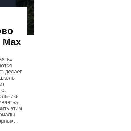
ово
 Mах
зать»
аются
то делает
 школы
ет
ию.
ольники
ивает»».
вить этим
ериалы
тарных…