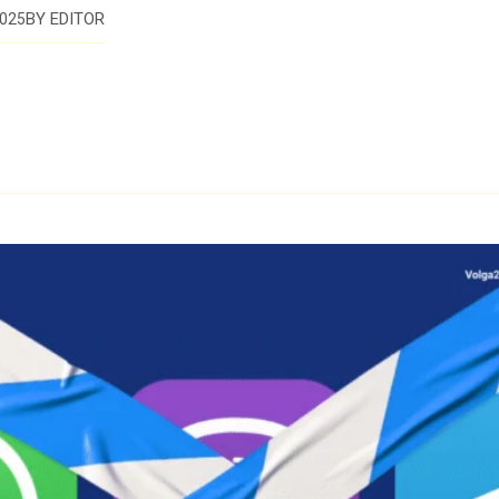
BY
EDITOR
025