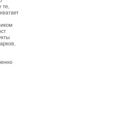
ю
 те,
 хватает
ником
ост
укты
арков,
бенно