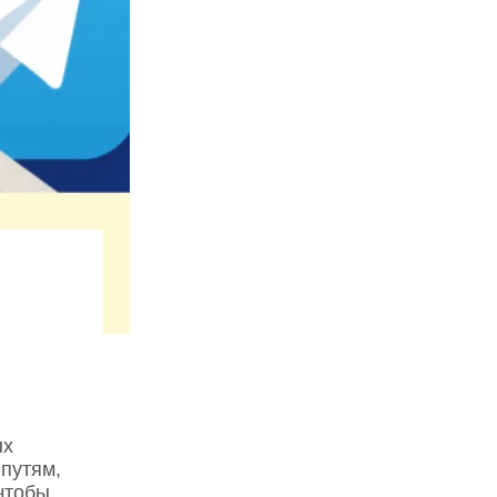
ых
путям,
чтобы