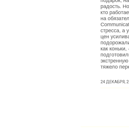
подарок, н
радость. Но
кто работае
на обязате
Communicat
стресса, а 
цен усилив
подорожали
как коньки
подготовил
экстренную
тяжело пе
24 ДЕКАБРЯ, 2