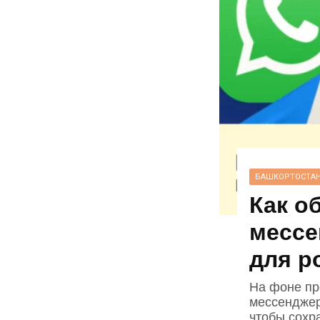
БАШКОРТОСТА
Как о
мессе
для р
На фоне пр
мессенджер
чтобы сохр