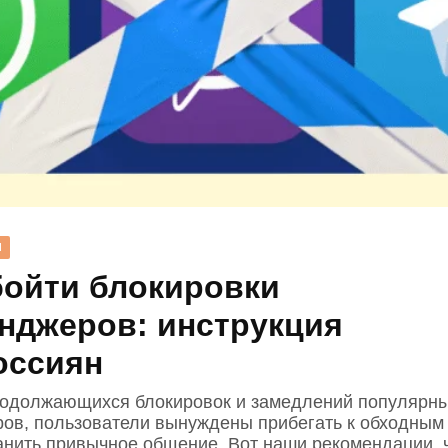
Н
бойти блокировки
нджеров: инструкция
оссиян
одолжающихся блокировок и замедлений популярн
ов, пользователи вынуждены прибегать к обходным 
анить привычное общение. Вот наши рекомендации, 