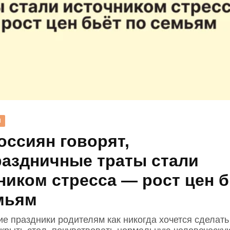
Н
оссиян говорят,
раздничные траты стали
ником стресса — рост цен б
мьям
ие праздники родителям как никогда хочется сделать