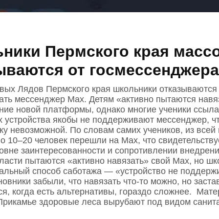
ники Пермского края масс
ываются от госмессенджера
вых Лядов Пермского края школьники отказываются
ать мессенджер Mах. Детям «активно пытаются навя
ние новой платформы, однако многие ученики ссыл
их устройства якобы не поддерживают мессенджер, ч
вку невозможной. По словам самих учеников, из всей
ло 10–20 человек перешли на Mах, что свидетельству
ровне заинтересованности и сопротивлении внедрен
ласти пытаются «активно навязать» свой Max, но шк
альный способ саботажа — «устройство не поддерж
овники забыли, что навязать что‑то можно, но заста
ся, когда есть альтернативы, гораздо сложнее. Мат
 Прикамье здоровые леса вырубают под видом сани