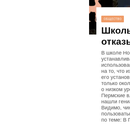
ОБЩЕСТВО
Школь
отказ
В школе Но
устанавлив
использова
на то, что 
его устано
только око
о низком у
Пермские в
нашли гени
Видимо, чин
пользовать
по теме: В