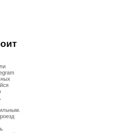
боит
ли
legram
вных
йся
о
,
бильным.
проезд
ь