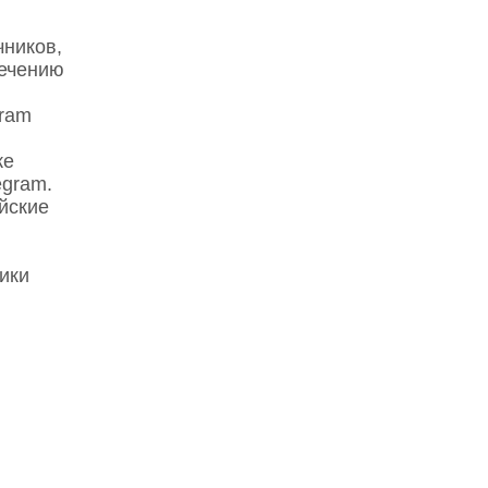
чников,
лечению
gram
же
egram.
йские
ики