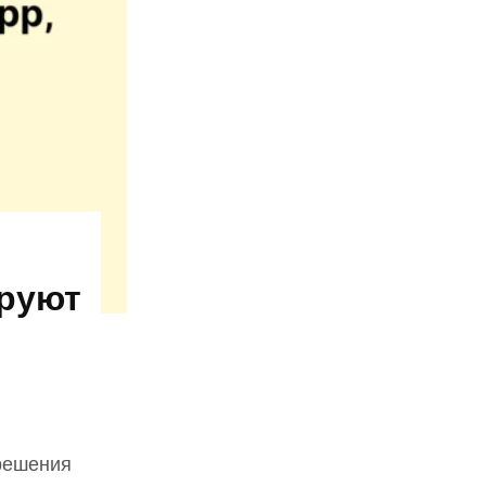
ируют
 решения