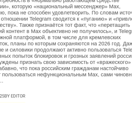
отребность в «нормально работающем средстве
ии», которую «национальный мессенджер» Max,
ю, пока не способен удовлетворить. По словам исто
в отношении Telegram сводится к «пуганию» и «прив
еству». Также признаётся тот факт, что «перетащить
й контент в Max объективно не получилось», и Tele
ажной платформой, в том числе для кремлевских
ток, планы по которым сохраняются на 2026 год. Да
е и силовики продолжают активно пользоваться Tel
вных попыток блокировок и грозных заявлений росси
уждены признать свою зависимость от «вражеского»
Забавно, что пока российским гражданам настойчиво
 пользоваться нефункциональным Max, сами чиновн
и…
BY
EDITOR
25