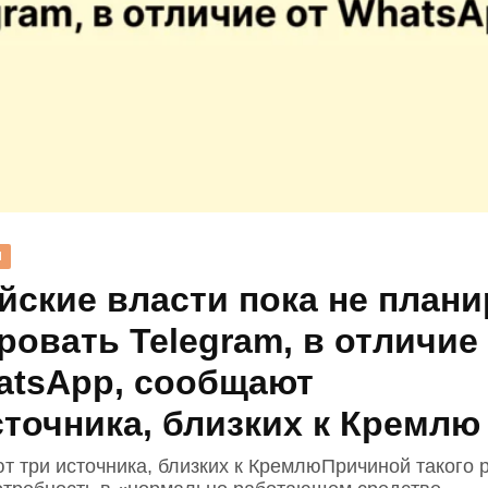
Н
йские власти пока не план
ровать Telegram, в отличие
atsApp, сообщают
сточника, близких к Кремлю
т три источника, близких к КремлюПричиной такого