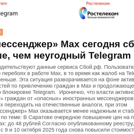
Н
ессенджер» Max сегодня с
е, чем неугодный Telegram
идетельствуют данные сервиса Сбой.рф. Пользовате
перебоях в работе Max, в то время как жалоб на Te
меньше. Эта ситуация разворачивается на фоне акти
стей по привлечению граждан в Max и продолжающе
 блокировке Telegram. Иронично, что власти активн
 граждан от «опасных» иностранных мессенджеров
х переходить на отечественные аналоги, при этом
ссенджер» Max оказывается менее надежным и ста
по теме: В Саратове очередное повышение цен на 
ах: до 48 рублей Согласно опубликованному реестру,
с 9 и 10 октября 2025 года снова повысили стоимост