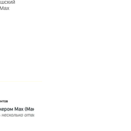
ашский
 Max