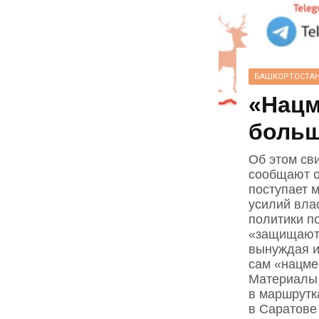
БАШКОРТОСТА
«Нацм
больш
Об этом св
сообщают о 
поступает 
усилий вла
политики по
«защищают»
вынуждая и
сам «нацме
Материалы 
в маршрутк
в Саратове 