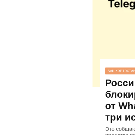
БАШКОРТОСТА
Росси
блоки
от Wh
три и
Это собщаю