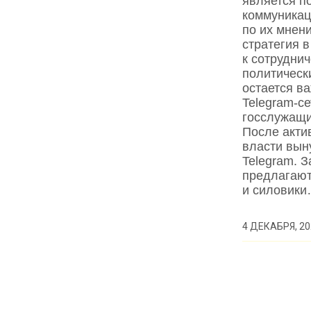
является п
коммуникац
по их мнени
стратегия 
к сотруднич
политически
остается в
Telegram‑се
госслужащи
После акти
власти вын
Telegram. 
предлагают
и силовик
4 ДЕКАБРЯ, 20