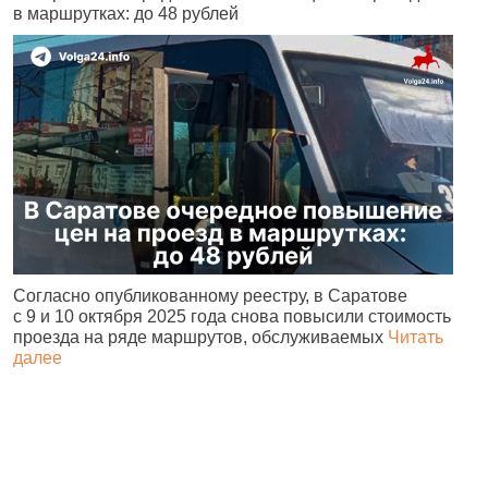
в маршрутках: до 48 рублей
н
Согласно опубликованному реестру, в Саратове
А
с 9 и 10 октября 2025 года снова повысили стоимость
и
проезда на ряде маршрутов, обслуживаемых
Читать
с
далее
о