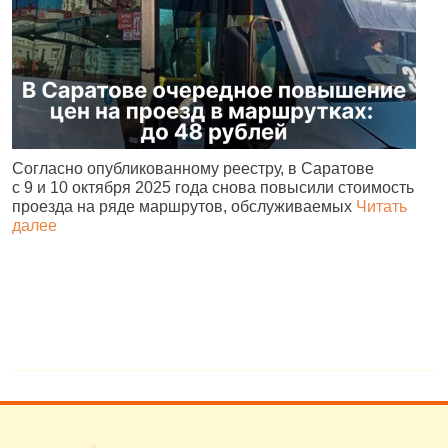
Согласно опубликованному реестру, в Саратове
А
с 9 и 10 октября 2025 года снова повысили стоимость
и
проезда на ряде маршрутов, обслуживаемых
Читать
с
далее
о