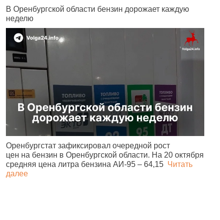
В Оренбургской области бензин дорожает каждую
М
неделю
ч
Оренбургстат зафиксировал очередной рост
В
цен на бензин в Оренбургской области. На 20 октября
M
средняя цена литра бензина АИ‑95 – 64,15
Читать
«
далее
в
д