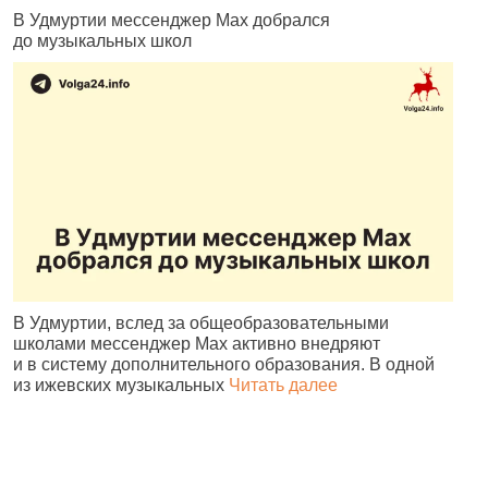
В Удмуртии мессенджер Max добрался
Ч
до музыкальных школ
н
В Удмуртии, вслед за общеобразовательными
А
школами мессенджер Max активно внедряют
и
и в систему дополнительного образования. В одной
с
из ижевских музыкальных
Читать далее
о