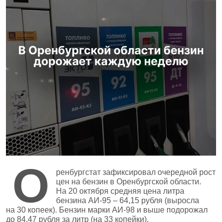
О
ренбургстат зафиксировал очередной рост
цен на бензин в Оренбургской области.
На 20 октября средняя цена литра
бензина АИ‑95 – 64,15 рубля (выросла
на 30 копеек). Бензин марки АИ‑98 и выше подорожал
до 84,47 рубля за литр (на 33 копейки).