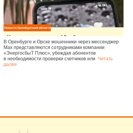
П
В Оренбурге и Орске мошенники через мессенджер
М
Max представляются сотрудниками компании
о
«ЭнергосбыТ Плюс», убеждая абонентов
Э
в необходимости проверки счетчиков или
Читать
далее