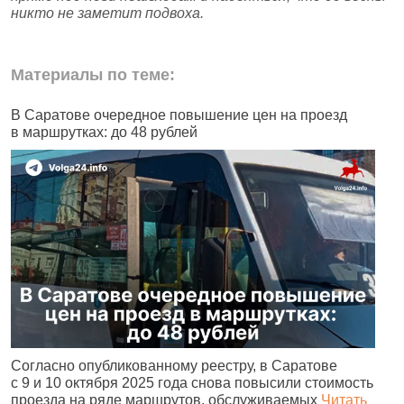
никто не заметит подвоха.
Материалы по теме:
В Саратове очередное повышение цен на проезд
В
в маршрутках: до 48 рублей
к
Согласно опубликованному реестру, в Саратове
С
с 9 и 10 октября 2025 года снова повысили стоимость
с
проезда на ряде маршрутов, обслуживаемых
Читать
в