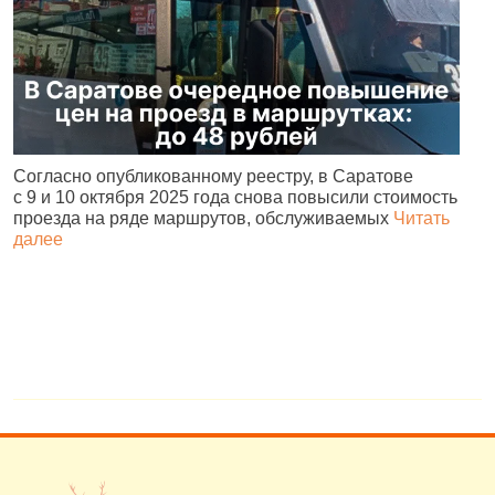
Согласно опубликованному реестру, в Саратове
С
с 9 и 10 октября 2025 года снова повысили стоимость
с
проезда на ряде маршрутов, обслуживаемых
Читать
в
далее
д