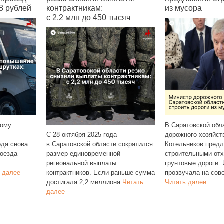
ам:
из мусора
о 450 тысяч
С 1 ноябр
В Саратовской области министр
выросла с
2025 года
дорожного хозяйства Фёдор
на пяти а
 области сократился
Котельников предложил осыпать
№ 42К, 44
временной
строительными отходами сельские
 выплаты
грунтовые дороги. Идея
. Если раньше сумма
прозвучала на совещании и
2 миллиона
Читать
Читать далее