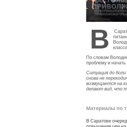
В
Сарат
питани
Волод
классо
По словам Володин
проблему и начать
Ситуация до боли 
снова не переходи
возмущается на к
делают вид, что 
Материалы по т
дорожал
В Саратове очередное
В Саратовс
повышение цен на проезд
резко сниз