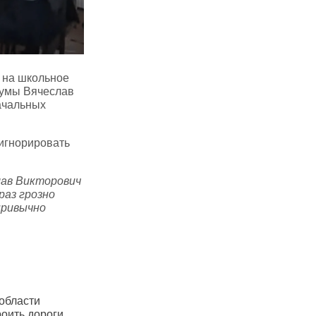
 на школьное
думы Вячеслав
ачальных
игнорировать
лав Викторович
раз грозно
привычно
ове подорожал
В Саратове очередное
В Са
повышение цен на проезд
резк