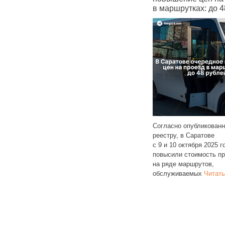
в маршрутках: до 48 рублей
контрактник
с 2,2 млн д
ода в Саратове
ь проезда
Согласно опубликованному
ых маршрутах: №
реестру, в Саратове
С 28 октября 
и
Читать далее
с 9 и 10 октября 2025 года снова
в Саратовской
повысили стоимость проезда
размер едино
на ряде маршрутов,
региональной
обслуживаемых
Читать далее
контрактников
достигала 2,
далее