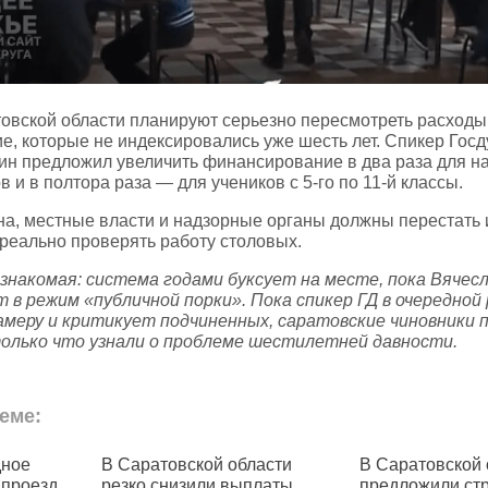
овской области планируют серьезно пересмотреть расходы
е, которые не индексировались уже шесть лет. Спикер Гос
ин предложил увеличить финансирование в два раза для н
в и в полтора раза — для учеников с 5‑го по 11‑й классы.
а, местные власти и надзорные органы должны перестать 
 реально проверять работу столовых.
знакомая: система годами буксует на месте, пока Вячес
т в режим «публичной порки». Пока спикер ГД в очередной 
амеру и критикует подчиненных, саратовские чиновники 
только что узнали о проблеме шестилетней давности.
еме:
кой области
В Саратовской области
В Сарат
или выплаты
предложили строить дороги
проезд