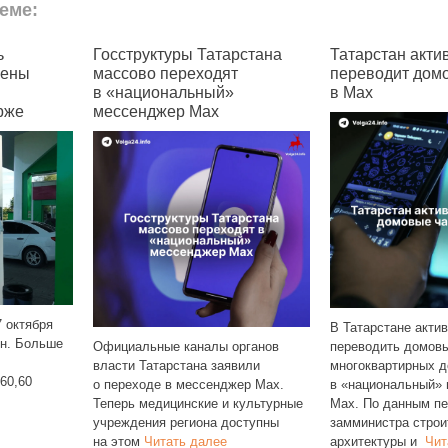
еме:
Госструктуры Татарстана
Татарстан активно
массово переходят
переводит домовые чат
в «национальный»
в Max
мессенджер Max
В Татарстане активно продол
Официальные каналы органов
переводить домовые чаты
власти Татарстана заявили
многоквартирных домов
о переходе в мессенджер Max.
в «национальный» мессендже
Теперь медицинские и культурные
Max. По данным первого
учреждения региона доступны
замминистра строительства,
на этом
Читать далее
архитектуры и
Читать далее