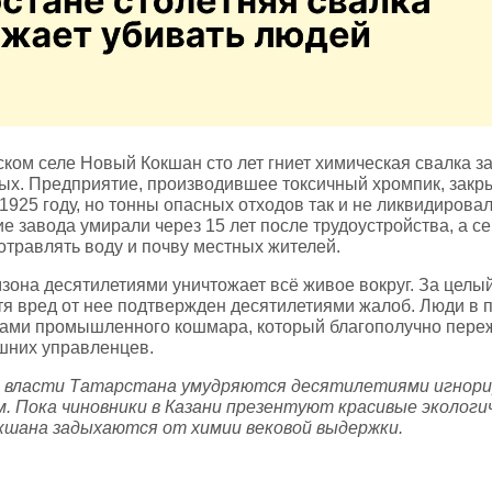
ком селе Новый Кокшан сто лет гниет химическая свалка з
ых. Предприятие, производившее токсичный хромпик, закр
1925 году, но тонны опасных отходов так и не ликвидирова
е завода умирали через 15 лет после трудоустройства, а с
отравлять воду и почву местных жителей.
она десятилетиями уничтожает всё живое вокруг. За целый
отя вред от нее подтвержден десятилетиями жалоб. Люди в 
ами промышленного кошмара, который благополучно переж
ешних управленцев.
к власти Татарстана умудряются десятилетиями игнор
ом. Пока чиновники в Казани презентуют красивые эколог
кшана задыхаются от химии вековой выдержки.