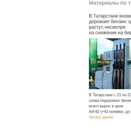
Материалы по т
В Татарстане за неделю
В Татарстане вновь
больше всего подорожал
дорожает бензин: цены
92‑й бензин
растут, несмотря
на снижение на бирже
В Татарстане очередной рост
цен на бензин и в этот раз больше
всего подорожал АИ‑92, чья цена
В Татарстане с 21 по 27 октября
увеличилась на 43
Читать далее
снова подорожал бензин. Больше
всего вырос в цене
АИ‑92 (+43 копейки, до 60,60
Читать далее