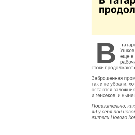
В
татарс
Ушков
еще в 
рабочи
стоки продолжают 
Заброшенная промз
так и не убрали, х
остаются заложник
и генсеков, и нын
Поразительно, ка
яд у себя под нос
жители Нового Ко