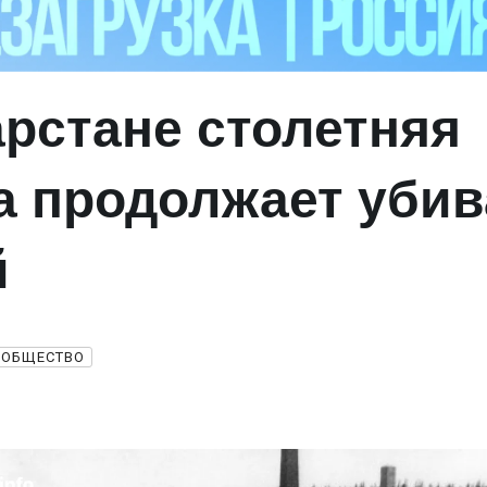
арстане столетняя
а продолжает убив
й
ОБЩЕСТВО