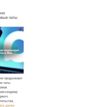
В Татарстане за неделю
В Татарстане вновь
ы
больше всего подорожал
дорожает бензин: це
92‑й бензин
растут, несмотря
на снижение на бирж
В Татарстане очередной рост
цен на бензин и в этот раз больше
всего подорожал АИ‑92, чья цена
В Татарстане с 21 по 27 о
жают
увеличилась на 43
Читать далее
снова подорожал бензин.
всего вырос в цене
АИ‑92 (+43 копейки, до 60
р
Читать далее