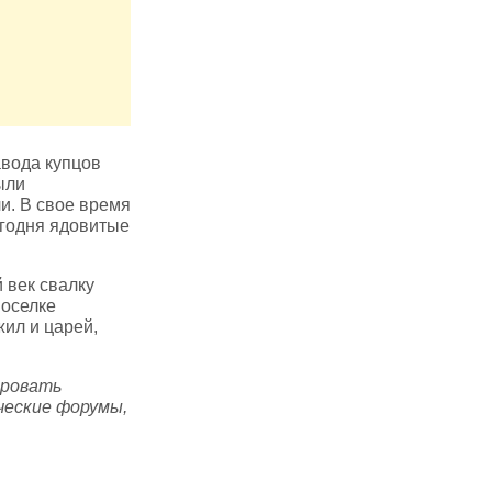
авода купцов
ыли
ли. В свое время
егодня ядовитые
 век свалку
поселке
ил и царей,
ировать
ические форумы,