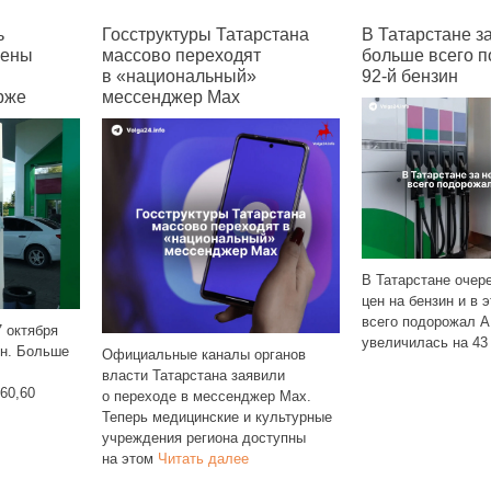
тарстана
В Татарстане за неделю
В Татарстане
дят
больше всего подорожал
о переводе 
й»
92‑й бензин
в Max в 11 р
x
В Татарстане очередной рост
цен на бензин и в этот раз больше
всего подорожал АИ‑92, чья цена
В Татарстане 1
увеличилась на 43
Читать далее
ы органов
районов заверш
заявили
домовых чатов 
нджер Max.
домов в «нацио
 и культурные
мессенджер Max
 доступны
муниципалитет
ее