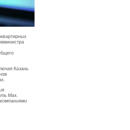
оквартирных
амминистра
общего
ключая Казань
нов
ax.
ия
ать Max.
 компаниями