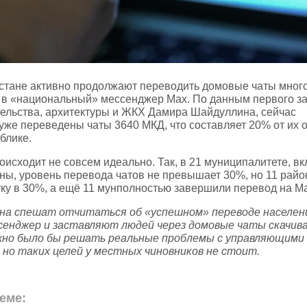
стане активно продолжают переводить домовые чаты мног
 в «национальный» мессенджер Max. По данным первого з
тельства, архитектуры и ЖКХ Дамира Шайдуллина, сейчас
уже переведены чаты 3640 МКД, что составляет 20% от их 
блике.
оисходит не совсем идеально. Так, в 21 муниципалитете, в
ы, уровень перевода чатов не превышает 30%, но 11 райо
ку в 30%, а ещё 11 мунполностью завершили перевод на M
а спешат отчитаться об «успешном» переводе населен
ссенджер и заставляют людей через домовые чаты скачив
но было бы решать реальные проблемы с управляющими
, но таких целей у местных чиновников не стоит.
еме: