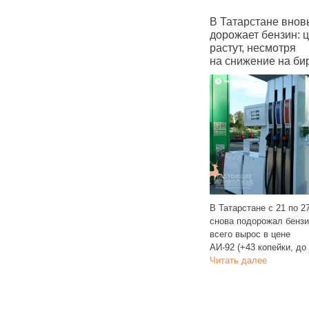
ались
В Татарстане вновь
Госструктуры Та
 чатов
дорожает бензин: цены
массово перехо
растут, несмотря
в «национальны
на снижение на бирже
мессенджер Ma
В Татарстане с 21 по 27 октября
пальных
снова подорожал бензин. Больше
вод всех
Официальные канал
всего вырос в цене
артирных
власти Татарстана 
АИ‑92 (+43 копейки, до 60,60
»
о переходе в мессе
Читать далее
о этих
Теперь медицинские
 далее
учреждения региона
на этом
Читать дал