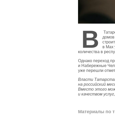
В
Татар
домов
строи
в Max 
количества в респу
Однако переход пр
и Набережные Челн
уже перешли отмет
Власти Татарстан
на российский ме
Вместо этого мож
и качеством услуг
Материалы по т