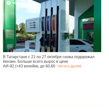
В Татарстане с 21 по 27 октября снова подорожал
О
бензин. Больше всего вырос в цене
з
АИ‑92 (+43 копейки, до 60,60
Читать далее
м
д