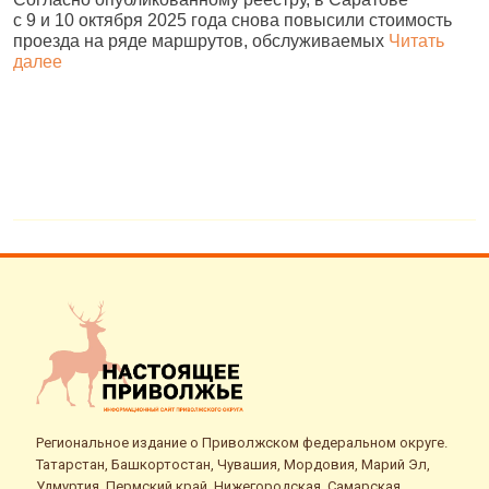
с 9 и 10 октября 2025 года снова повысили стоимость
с
проезда на ряде маршрутов, обслуживаемых
Читать
в
далее
д
Региональное издание о Приволжском федеральном округе.
Татарстан, Башкортостан, Чувашия, Мордовия, Марий Эл,
Удмуртия, Пермский край, Нижегородская, Самарская,