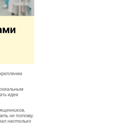
икреплении
архиальным
ать идеи
ященников,
ать не потому,
тал настолько