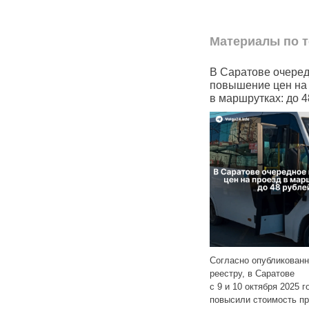
Материалы по т
 подорожал
В Саратове очередное
В Сарато
повышение цен на проезд
резко сн
в маршрутках: до 48 рублей
контракт
с 2,2 млн
5 года в Саратове
ость проезда
Согласно опубликованному
усных маршрутах: №
реестру, в Саратове
С 28 октяб
 45 и
Читать далее
с 9 и 10 октября 2025 года снова
в Саратовс
повысили стоимость проезда
размер ед