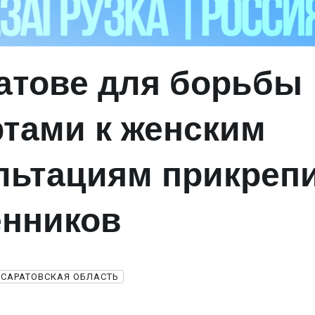
атове для борьбы
ртами к женским
льтациям прикреп
нников
САРАТОВСКАЯ ОБЛАСТЬ