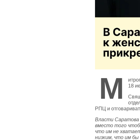
М
итро
18 и
Свящ
отде
РПЦ и отговариват
Власти Саратова 
вместо того чтоб
что им не хватает
низким, что им бы