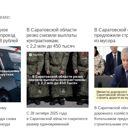
еме:
вской области
В Саратовской области
В Са
изили выплаты
предложили строить дороги
прое
никам:
из мусора
 до 450 тысяч
С 1 но
В Саратовской области министр
выросл
ря 2025 года
дорожного хозяйства Фёдор
на пят
кой области сократился
Котельников предложил осыпать
№ 42К,
иновременной
строительными отходами сельские