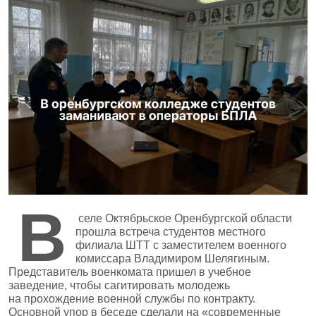
В
селе Октябрьское Оренбургской области
прошла встреча студентов местного
филиала ШТТ с заместителем военного
комиссара Владимиром Шелягиным.
Представитель военкомата пришел в учебное
заведение, чтобы сагитировать молодежь
на прохождение военной службы по контракту.
Основной упор в беседе сделали на «современные