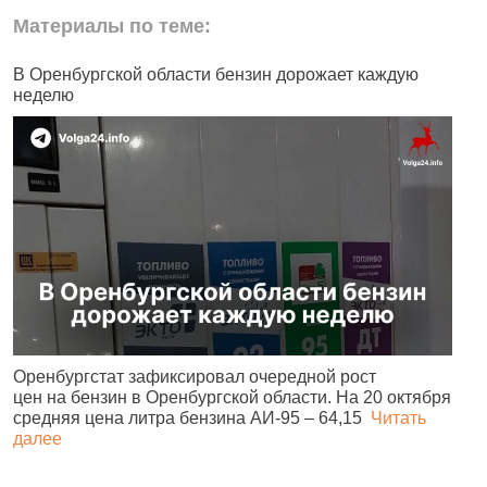
Материалы по теме:
В Оренбургской области бензин дорожает каждую
М
неделю
ч
Оренбургстат зафиксировал очередной рост
В
цен на бензин в Оренбургской области. На 20 октября
M
средняя цена литра бензина АИ‑95 – 64,15
Читать
«
далее
в
д