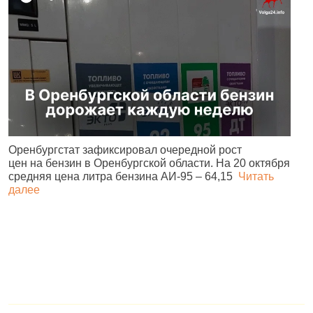
Оренбургстат зафиксировал очередной рост
В
цен на бензин в Оренбургской области. На 20 октября
M
средняя цена литра бензина АИ‑95 – 64,15
Читать
«
далее
в
д