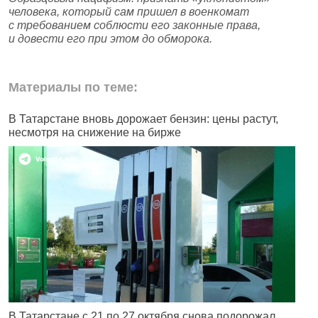
человека, который сам пришел в военкомат
с требованием соблюсти его законные права,
и довести его при этом до обморока.
Материалы по теме:
В Татарстане вновь дорожает бензин: цены растут,
Г
несмотря на снижение на бирже
в
В Татарстане с 21 по 27 октября снова подорожал
О