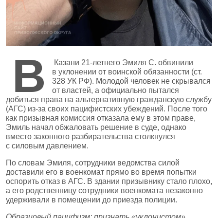
В
Казани 21‑летнего Эмиля С. обвинили
в уклонении от воинской обязанности (ст.
328 УК РФ). Молодой человек не скрывался
от властей, а официально пытался
добиться права на альтернативную гражданскую службу
(АГС) из‑за своих пацифистских убеждений. После того
как призывная комиссия отказала ему в этом праве,
Эмиль начал обжаловать решение в суде, однако
вместо законного разбирательства столкнулся
с силовым давлением.
По словам Эмиля, сотрудники ведомства силой
доставили его в военкомат прямо во время попытки
оспорить отказ в АГС. В здании призывнику стало плохо,
а его родственницу сотрудники военкомата незаконно
удерживали в помещении до приезда полиции.
Образцовый пацифизм: признать «уклонистом»