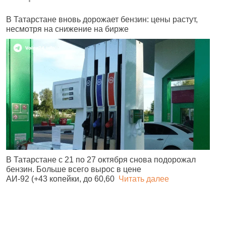
В Татарстане вновь дорожает бензин: цены растут,
Г
несмотря на снижение на бирже
в
В Татарстане с 21 по 27 октября снова подорожал
О
бензин. Больше всего вырос в цене
з
АИ‑92 (+43 копейки, до 60,60
Читать далее
м
д