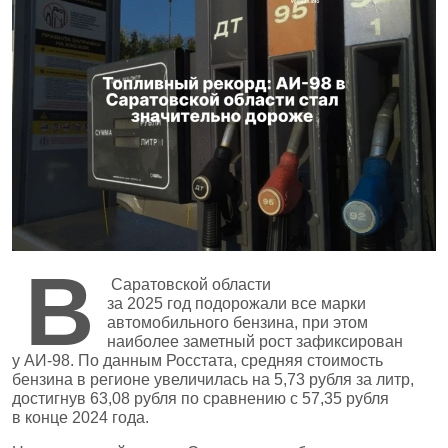
В
Саратовской области
за 2025 год подорожали все марки
автомобильного бензина, при этом
наиболее заметный рост зафиксирован
у АИ‑98. По данным Росстата, средняя стоимость
бензина в регионе увеличилась на 5,73 рубля за литр,
достигнув 63,08 рубля по сравнению с 57,35 рубля
в конце 2024 года.