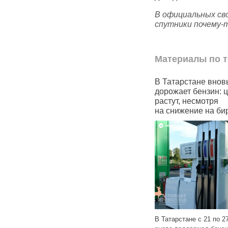
В официальных св
спутники почему‑
Материалы по т
лю
В Татарстане вновь
Госструктуры Тата
жал
дорожает бензин: цены
массово переходя
растут, несмотря
в «национальный»
на снижение на бирже
мессенджер Max
ст
 больше
я цена
В Татарстане с 21 по 27 октября
 далее