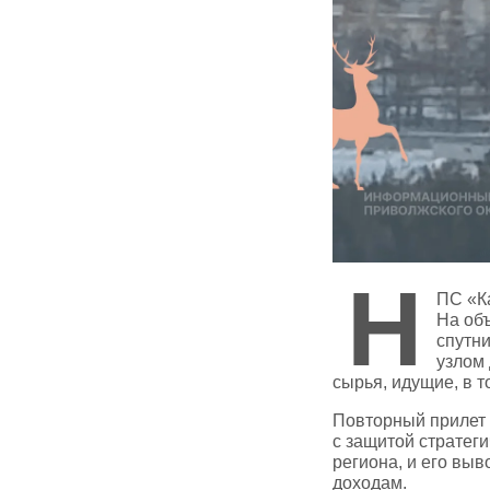
Н
ПС «Ка
На об
спутн
узлом 
сырья, идущие, в 
Повторный прилет 
с защитой стратег
региона, и его вы
доходам.