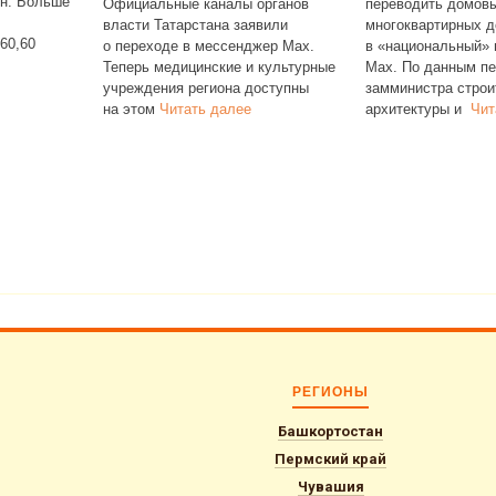
органов
переводить домовые чаты
вили
многоквартирных домов
жер Max.
в «национальный» мессенджер
 культурные
Max. По данным первого
оступны
замминистра строительства,
архитектуры и
Читать далее
РЕГИОНЫ
Башкортостан
Пермский край
Чувашия