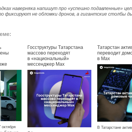
одках наверняка напишут про «успешно подавленные» цел
то фиксируют не обломки дронов, а гигантские столбы д
еме:
рстана
Татарстан активно
В Татарстане з
т
переводит домовые чаты
больше всего 
в Max
92‑й бензин
В Татарстане очер
цен на бензин и в 
всего подорожал А
В Татарстане активно продолжают
увеличилась на 4