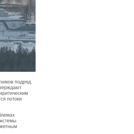
тников подряд.
тверждают
 критическим
ся потоки
облемах
системы
джетным