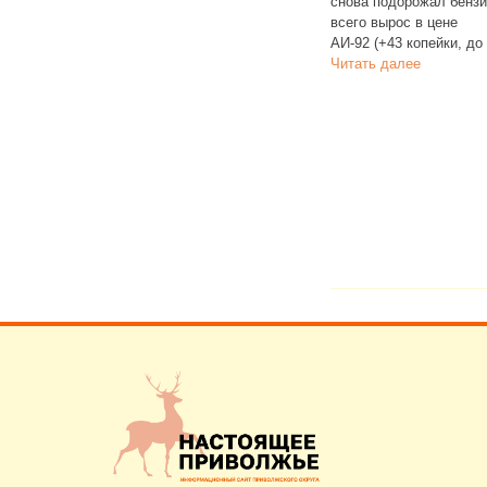
снова подорожал бензин. Больше
Официальные каналы 
всего вырос в цене
власти Татарстана зая
АИ‑92 (+43 копейки, до 60,60
о переходе в мессенд
Читать далее
Теперь медицинские и
учреждения региона д
на этом
Читать далее