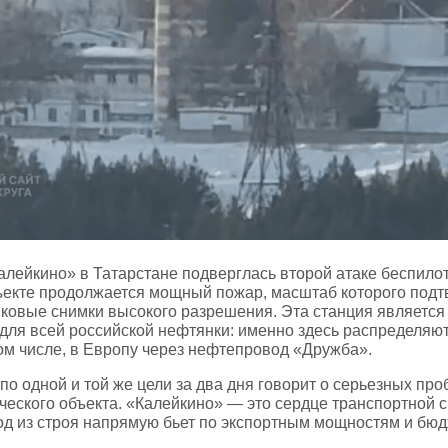
лейкино» в Татарстане подверглась второй атаке беспило
ъекте продолжается мощный пожар, масштаб которого под
иковые снимки высокого разрешения. Эта станция является
для всей российской нефтянки: именно здесь распределяют
том числе, в Европу через нефтепровод «Дружба».
по одной и той же цели за два дня говорит о серьезных пр
ического объекта. «Калейкино» — это сердце транспортной 
вод из строя напрямую бьет по экспортным мощностям и бю