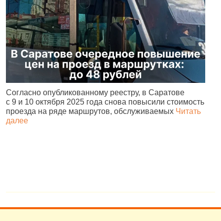
Согласно опубликованному реестру, в Саратове
С
с 9 и 10 октября 2025 года снова повысили стоимость
с
проезда на ряде маршрутов, обслуживаемых
Читать
в
далее
д