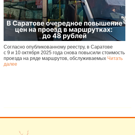
Согласно опубликованному реестру, в Саратове
С
с 9 и 10 октября 2025 года снова повысили стоимость
с
проезда на ряде маршрутов, обслуживаемых
Читать
в
далее
д