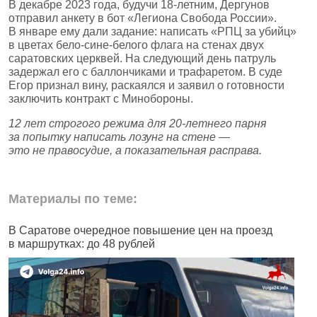
В декабре 2023 года, будучи 18‑летним, Дергунов
отправил анкету в бот «Легиона Свобода России».
В январе ему дали задание: написать «РПЦ за убийц»
в цветах бело‑сине‑белого флага на стенах двух
саратовских церквей. На следующий день патруль
задержал его с баллончиками и трафаретом. В суде
Егор признал вину, раскаялся и заявил о готовности
заключить контракт с Минобороны.
12 лет строгого режима для 20‑летнего парня
за попытку написать лозунг на стене —
это не правосудие, а показательная расправа.
Материалы по теме:
В Саратове очередное повышение цен на проезд
В
в маршрутках: до 48 рублей
к