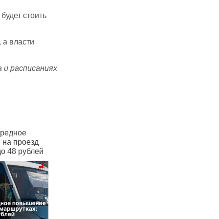
будет стоить
 а власти
 и расписаниях
В Перми со следующего
В Саратове подорожал
года подорожают
проезд
проездные