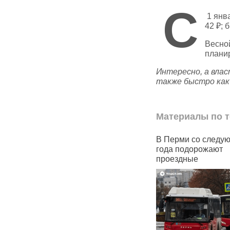
С
1 янва
42 ₽; 
Весной
планир
Интересно, а вла
также быстро как
Материалы по т
ратове очередное
В Перми со следующего
В
шение цен на проезд
года подорожают
п
ршрутках: до 48 рублей
проездные