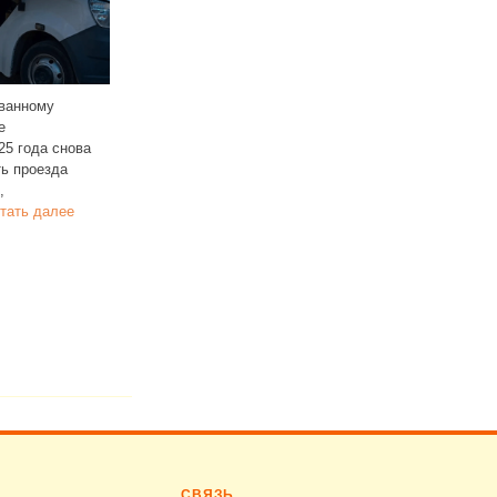
Администрация Перми утвердила
С 1 ноября 2025 года в Саратов
новые цены на проездные билеты:
выросла стоимость проезда
с 15 апреля следующего года
на пяти автобусных маршрутах
проездной на одну поездку
№ 42К, 44, 80, 45 и
Читать дал
со скидкой 50%
Читать далее
СВЯЗЬ