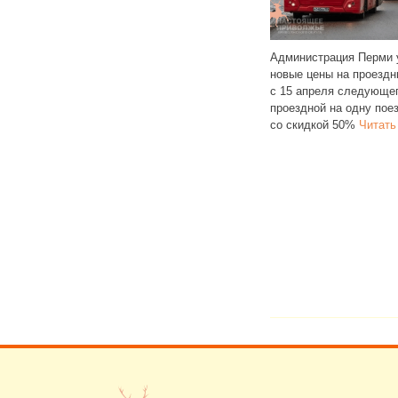
Администрация Перми утвердила
С
новые цены на проездные билеты:
сно опубликованному
в
с 15 апреля следующего года
ру, в Саратове
н
проездной на одну поездку
10 октября 2025 года снова
№
со скидкой 50%
Читать далее
или стоимость проезда
де маршрутов,
уживаемых
Читать далее