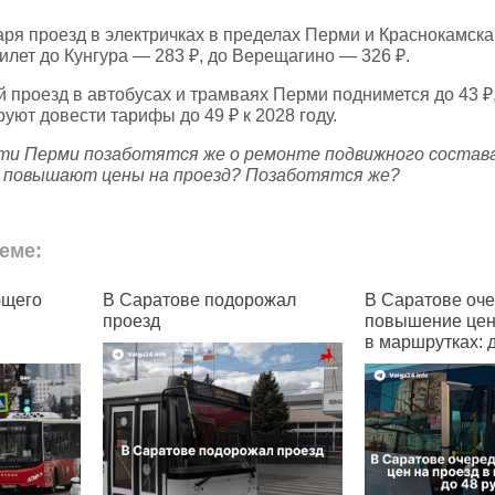
ря проезд в электричках в пределах Перми и Краснокамска 
билет до Кунгура — 283 ₽, до Верещагино — 326 ₽.
 проезд в автобусах и трамваях Перми поднимется до 43 ₽,
уют довести тарифы до 49 ₽ к 2028 году.
сти Перми позаботятся же о ремонте подвижного состава
 повышают цены на проезд? Позаботятся же?
еме:
 Саратове подорожал
В Саратове очередное
роезд
повышение цен на проезд
в маршрутках: до 48 рублей