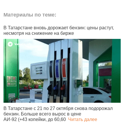
Материалы по теме:
В Татарстане вновь дорожает бензин: цены растут,
Г
несмотря на снижение на бирже
в
В Татарстане с 21 по 27 октября снова подорожал
О
бензин. Больше всего вырос в цене
з
АИ‑92 (+43 копейки, до 60,60
Читать далее
м
д