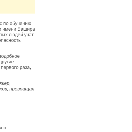
рс по обучению
ке имени Башира
лых людей учат
опасность
 подобное
другие
первого раза,
джер,
ков, превращая
вно
В Татарстане за неделю
В Татарстан