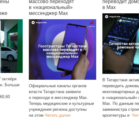
цены
массово переходят
переводит дом
в «национальный»
в Max
рже
мессенджер Max
7 октября
В Татарстане акти
ин. Больше
Официальные каналы органов
переводить домов
власти Татарстана заявили
многоквартирных 
 60,60
о переходе в мессенджер Max.
в «национальный»
Теперь медицинские и культурные
Max. По данным пе
учреждения региона доступны
замминистра строи
на этом
Читать далее
архитектуры и
Чит