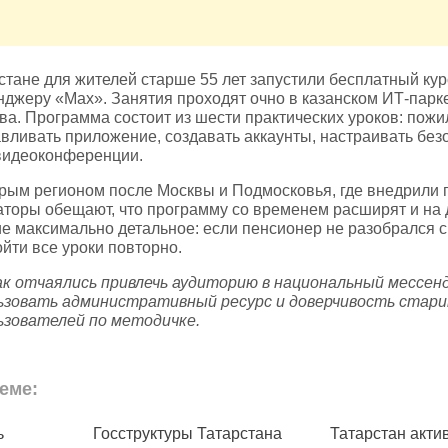
тане для жителей старше 55 лет запустили бесплатный ку
нджеру «Max». Занятия проходят очно в казанском ИТ‑пар
а. Программа состоит из шести практических уроков: пожи
вливать приложение, создавать аккаунты, настраивать без
 видеоконференции.
орым регионом после Москвы и Подмосковья, где внедрили
аторы обещают, что программу со временем расширят и на 
е максимально детальное: если пенсионер не разобрался с 
йти все уроки повторно.
ак отчаялись привлечь аудиторию в национальный мессен
ьзовать административный ресурс и доверчивость стари
льзователей по методичке.
еме:
ь
Госструктуры Татарстана
Татарстан акти