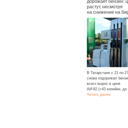
аты
больше всего подорожал
дорожает бензин: 
92‑й бензин
растут, несмотря
на снижение на би
В Татарстане очередной рост
цен на бензин и в этот раз больше
всего подорожал АИ‑92, чья цена
В Татарстане с 21 по 2
должают
увеличилась на 43
Читать далее
снова подорожал бенз
всего вырос в цене
АИ‑92 (+43 копейки, до
жер
Читать далее
,
ее