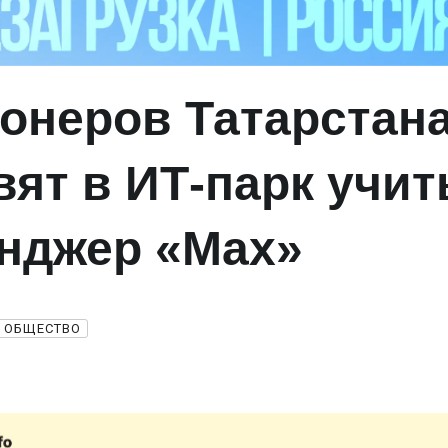
онеров Татарстан
вят в ИТ‑парк учит
нджер «Max»
ОБЩЕСТВО