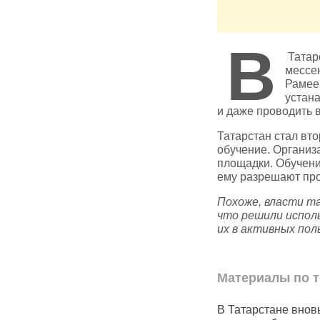
В
Татарс
мессе
Рамеев
устана
и даже проводить
Татарстан стал вт
обучение. Организ
площадки. Обучени
ему разрешают про
Похоже, власти т
что решили испол
их в активных по
Материалы по т
В Татарстане за неделю
В Татарстане внов