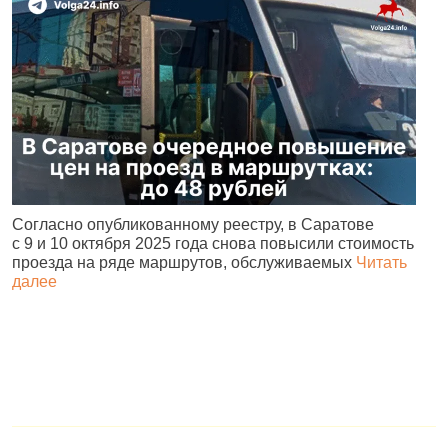
Согласно опубликованному реестру, в Саратове
А
с 9 и 10 октября 2025 года снова повысили стоимость
и
проезда на ряде маршрутов, обслуживаемых
Читать
с
далее
о