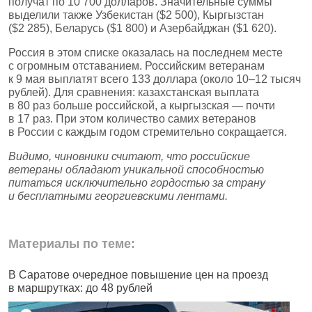
получат по 10 700 долларов. Значительные суммы
выделили также Узбекистан ($2 500), Кыргызстан
($2 285), Беларусь ($1 800) и Азербайджан ($1 620).
Россия в этом списке оказалась на последнем месте
с огромным отставанием. Российским ветеранам
к 9 мая выплатят всего 133 доллара (около 10–12 тысяч
рублей). Для сравнения: казахстанская выплата
в 80 раз больше российской, а кыргызская — почти
в 17 раз. При этом количество самих ветеранов
в России с каждым годом стремительно сокращается.
Видимо, чиновники считают, что российские
ветераны обладают уникальной способностью
питаться исключительно гордостью за страну
и бесплатными георгиевскими лентами.
Материалы по теме:
В Саратове очередное повышение цен на проезд
Ч
в маршрутках: до 48 рублей
н