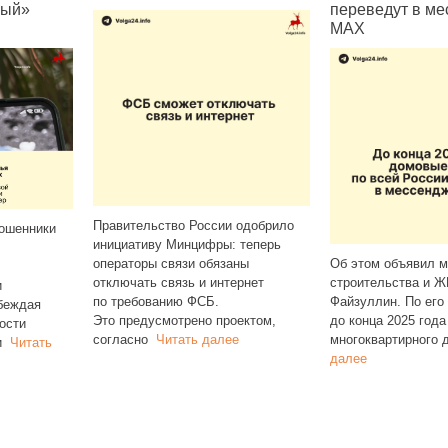
ный»
переведут в м
MAX
Правительство России одобрило
мошенники
инициативу Минцифры: теперь
операторы связи обязаны
Об этом объявил м
отключать связь и интернет
строительства и Ж
и
по требованию ФСБ.
Файзуллин. По его
беждая
Это предусмотрено проектом,
до конца 2025 года
ости
согласно
Читать далее
многоквартирного
и
Читать
далее