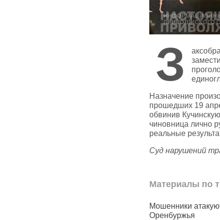
З
аксобра
замести
проголо
единог
Назначение произо
прошедших 19 апре
обвинив Кучинскую
чиновница лично р
реальные результа
Суд нарушений тр
Материалы по т
омовые
В Оренбургской области
Мошенники атакую
бензин дорожает каждую
Оренбуржья