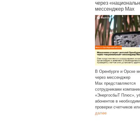
ер
неделю
через «националь
мессенджер Max
В Оренбурге и Орске 
Оренбургстат зафиксировал
через мессенджер
очередной рост цен на бензин
Max представляются
в Оренбургской области.
сотрудниками компани
На 20 октября средняя цена литра
«ЭнергосбыТ Плюс», у
дого
бензина АИ‑95 – 64,15
Читать
абонентов в необходим
ать
далее
проверки счетчиков ил
далее