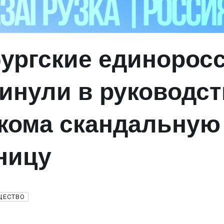
ургские единорос
инули в руководст
кома скандальную
ницу
ЩЕСТВО