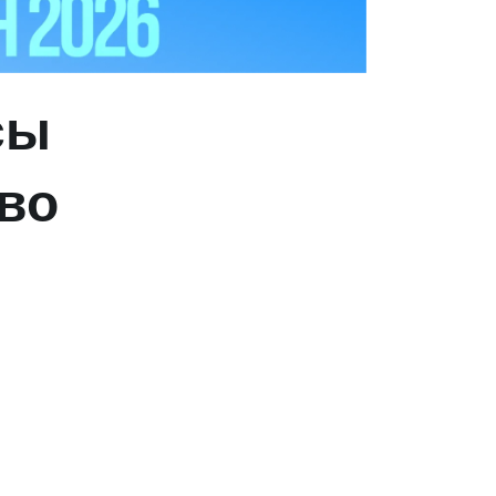
сы
во