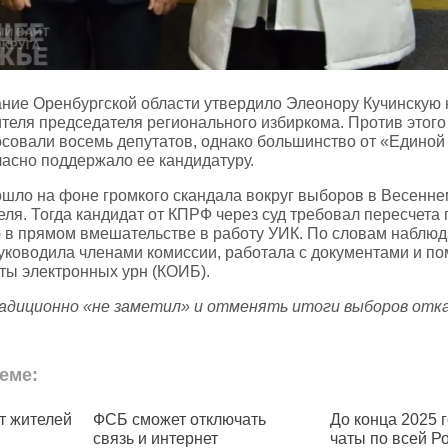
ние Оренбургской области утвердило Элеонору Кучинскую 
теля председателя регионального избиркома. Против этого
совали восемь депутатов, однако большинство от «Единой
ласно поддержало ее кандидатуру.
шло на фоне громкого скандала вокруг выборов в Весенне
ля. Тогда кандидат от КПРФ через суд требовал пересчета 
 в прямом вмешательстве в работу УИК. По словам наблюд
уководила членами комиссии, работала с документами и по
ты электронных урн (КОИБ).
адиционно «не заметил» и отменять итоги выборов отка
еме:
т жителей
ФСБ сможет отключать
До конца 2025 
связь и интернет
чаты по всей Р