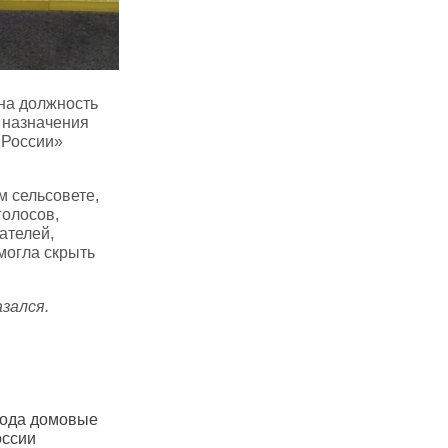
на должность
 назначения
 России»
м сельсовете,
голосов,
ателей,
могла скрыть
зался.
года домовые
В Оренбургской области
Мошенники 
оссии
бензин дорожает каждую
Оренбуржь