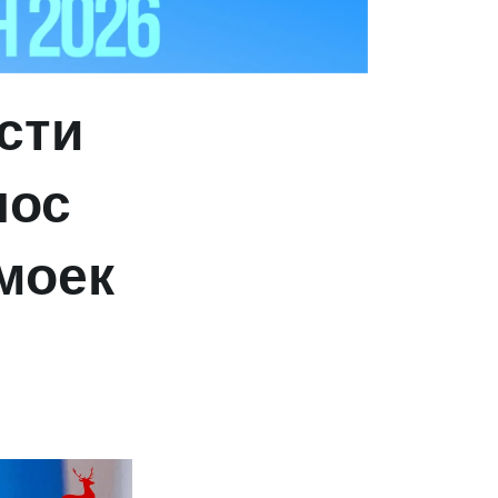
сти
нос
моек