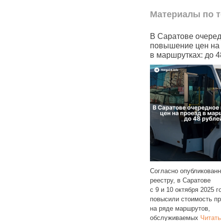
Материалы по т
дорожал
В Саратове очередное
В Саратовс
повышение цен на проезд
резко сниз
в маршрутках: до 48 рублей
контрактник
с 2,2 млн д
ода в Саратове
ь проезда
Согласно опубликованному
ых маршрутах: №
реестру, в Саратове
С 28 октября 
и
Читать далее
с 9 и 10 октября 2025 года снова
в Саратовской
повысили стоимость проезда
размер едино
на ряде маршрутов,
региональной
обслуживаемых
Читать далее
контрактников