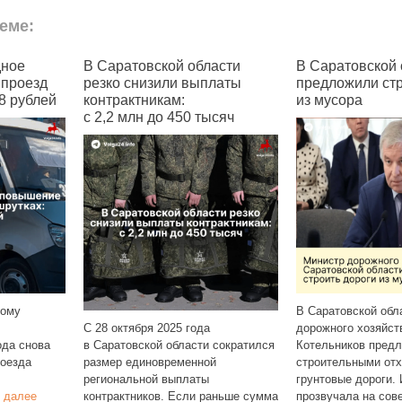
еме:
кой области
В Саратовской области
В Сарат
или выплаты
предложили строить дороги
проезд
ам:
из мусора
о 450 тысяч
С 1 ноябр
В Саратовской области министр
выросла с
2025 года
дорожного хозяйства Фёдор
на пяти а
 области сократился
Котельников предложил осыпать
№ 42К, 44
временной
строительными отходами сельские
 выплаты
грунтовые дороги. Идея
. Если раньше сумма
прозвучала на совещании и