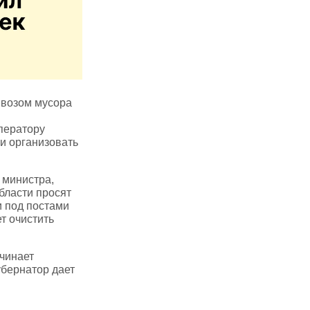
ывозом мусора
ператору
и организовать
 министра,
бласти просят
и под постами
т очистить
чинает
губернатор дает