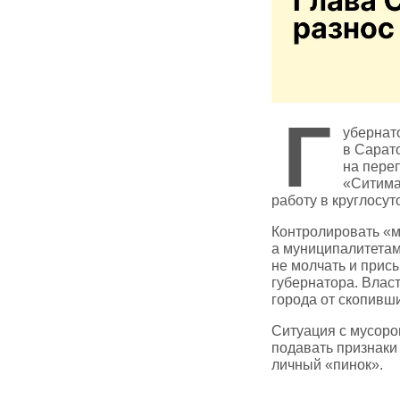
Г
убернат
в Сарат
на пере
«Ситима
работу в круглосу
Контролировать «м
а муниципалитетам
не молчать и прис
губернатора. Влас
города от скопивш
Ситуация с мусоро
подавать признаки 
личный «пинок».