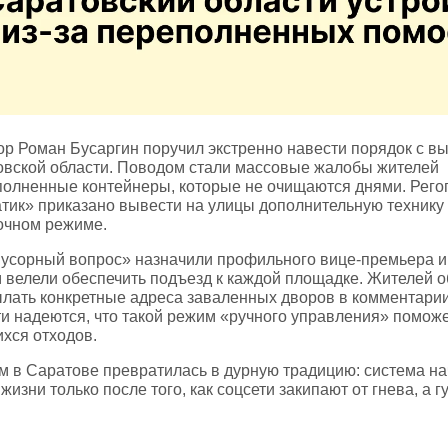
ор Роман Бусаргин поручил экстренно навести порядок с в
овской области. Поводом стали массовые жалобы жителей
полненные контейнеры, которые не очищаются днями. Рего
тик» приказано вывести на улицы дополнительную технику 
точном режиме.
усорный вопрос» назначили профильного вице‑премьера и
 велели обеспечить подъезд к каждой площадке. Жителей о
ылать конкретные адреса заваленных дворов в комментари
ти надеются, что такой режим «ручного управления» поможе
ихся отходов.
м в Саратове превратилась в дурную традицию: система на
жизни только после того, как соцсети закипают от гнева, а 