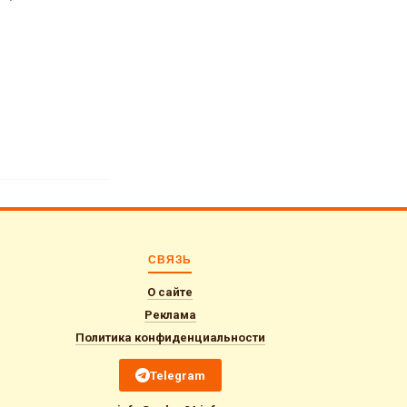
контр
дости
дале
СВЯЗЬ
О сайте
Реклама
Политика конфиденциальности
Telegram