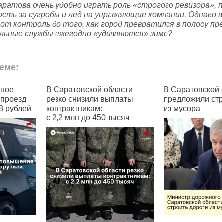
ратова очень удобно играть роль «строгого ревизора», 
сть за сугробы и лед на управляющие компании. Однако 
тот контроль до того, как город превратился в полосу п
альные службы ежегодно «удивляются» зиме?
еме:
й области
В Саратовской области
В Сарато
и выплаты
предложили строить дороги
проезд
м:
из мусора
450 тысяч
С 1 ноября 2