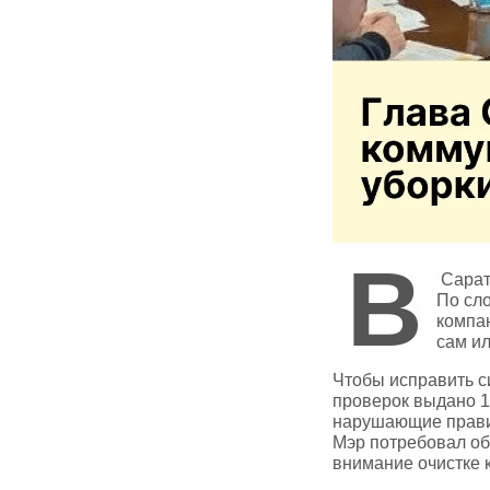
В
Сарат
По сл
компан
сам ил
Чтобы исправить с
проверок выдано 1
нарушающие прави
Мэр потребовал об
внимание очистке 