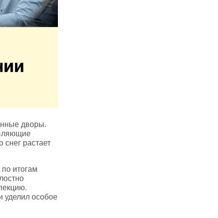
енные дворы.
авляющие
 снег растает
 по итогам
лостно
пекцию.
и уделил особое