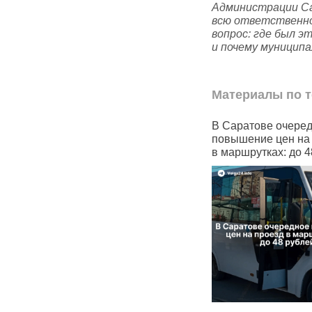
Администрации Са
всю ответственно
вопрос: где был э
и почему муницип
Материалы по т
орожал
В Саратове очередное
В Саратовско
повышение цен на проезд
резко снизил
в маршрутках: до 48 рублей
контрактника
с 2,2 млн до 
 в Саратове