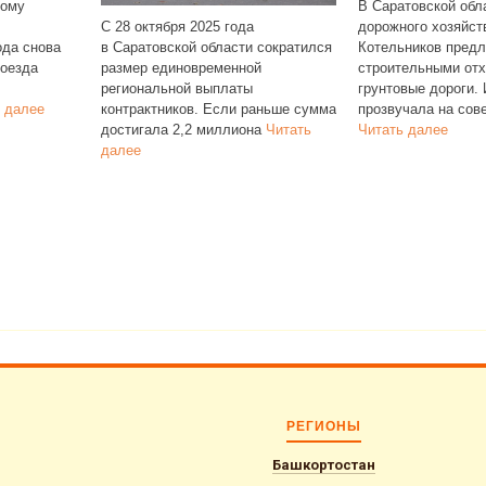
В Саратовской области министр
выросла сто
5 года
дорожного хозяйства Фёдор
на пяти авт
бласти сократился
Котельников предложил осыпать
№ 42К, 44, 8
еменной
строительными отходами сельские
ыплаты
грунтовые дороги. Идея
Если раньше сумма
прозвучала на совещании и
иллиона
Читать
Читать далее
РЕГИОНЫ
Башкортостан