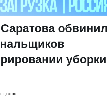
 Саратова обвини
унальщиков
орировании уборки
ОБЩЕСТВО