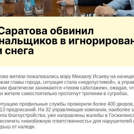
ове жители пожаловались мэру Михаилу Исаеву на начищ
овам главы города, ситуация стала «недопустимой», а упр
ии фактически занимаются «тихим саботажем», ожидая, что
и жители самостоятельно протопчут тропинки в сугробах.
итуацию профильные службы проверили более 400 дворов,
13 предписаний. На 32 управляющие компании, наиболее з
ла благоустройства, уже направлены жалобы в Госжилинс
еспечить «неизбежную ответственность» для нарушителей 
крыш от наледи.