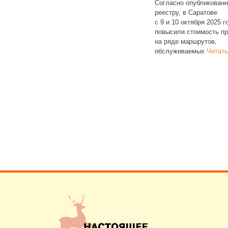
проезда
Согласно опубликованному
маршрутах: №
реестру, в Саратове
С 28 октября 202
итать далее
с 9 и 10 октября 2025 года снова
в Саратовской о
повысили стоимость проезда
размер единовр
на ряде маршрутов,
региональной в
обслуживаемых
Читать далее
контрактников. 
достигала 2,2 м
далее