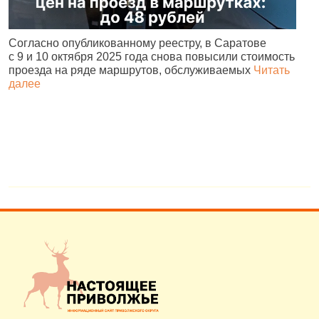
Согласно опубликованному реестру, в Саратове
С
с 9 и 10 октября 2025 года снова повысили стоимость
с
проезда на ряде маршрутов, обслуживаемых
Читать
в
далее
д