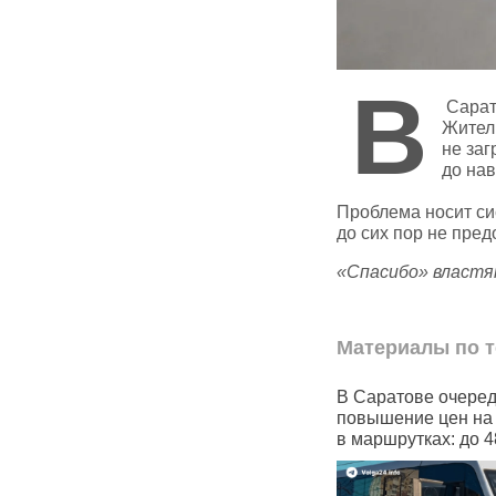
В
Сарато
Жители
не за
до на
Проблема носит си
до сих пор не пред
«Спасибо» властя
Материалы по т
ове подорожал
В Саратове очередное
В Сар
повышение цен на проезд
резко
в маршрутках: до 48 рублей
контр
с 2,2