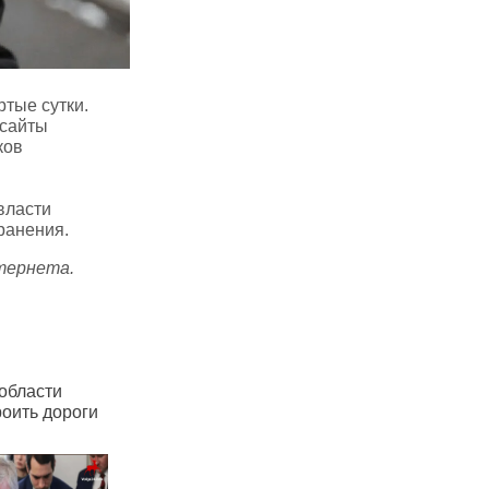
тые сутки.
 сайты
ков
власти
ранения.
нтернета.
 Саратове подорожал
В Саратове очередное
оезд
повышение цен на проезд
в маршрутках: до 48 рублей