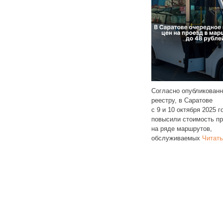
 2025 года в Саратове
оимость проезда
Согласно опубликованному
тобусных маршрутах: №
реестру, в Саратове
С 28 о
 80, 45 и
Читать далее
с 9 и 10 октября 2025 года снова
в Сара
повысили стоимость проезда
размер
на ряде маршрутов,
регион
обслуживаемых
Читать далее
контра
достиг
далее