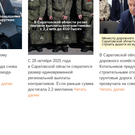
С 
В Саратовской области министр
вы
ктября 2025 года
дорожного хозяйства Фёдор
на
товской области сократился
Котельников предложил осыпать
№ 
 единовременной
строительными отходами сельские
альной выплаты
грунтовые дороги. Идея
ктников. Если раньше сумма
прозвучала на совещании и
ала 2,2 миллиона
Читать
Читать далее