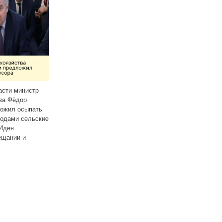
1 ноября 2025 года в Саратове
росла стоимость проезда
Согласно опубликованному
 пяти автобусных маршрутах: №
реестру, в Саратове
42К, 44, 80, 45 и
Читать далее
с 9 и 10 октября 2025 года снова
повысили стоимость проезда
на ряде маршрутов,
обслуживаемых
Читать далее