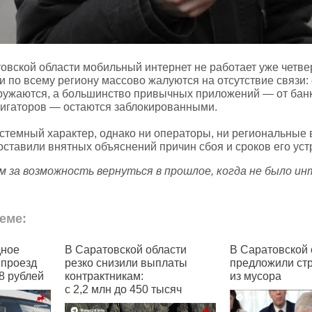
вской области мобильный интернет не работает уже четвер
 по всему региону массово жалуются на отсутствие связи:
гружаются, а большинство привычных приложений — от бан
вигаторов — остаются заблокированными.
стемный характер, однако ни операторы, ни региональные 
оставили внятных объяснений причин сбоя и сроков его уст
м за возможность вернуться в прошлое, когда не было и
еме:
атовской области
В Саратовской области
В
 снизили выплаты
предложили строить дороги
пр
актникам:
из мусора
 млн до 450 тысяч