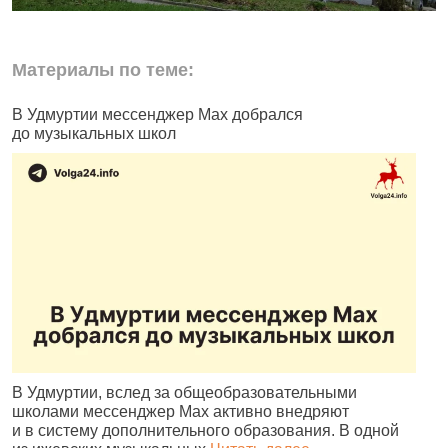
Материалы по теме:
В Удмуртии мессенджер Max добрался
И
до музыкальных школ
п
В Удмуртии, вслед за общеобразовательными
И
школами мессенджер Max активно внедряют
Р
и в систему дополнительного образования. В одной
и