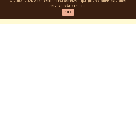
© 2003–2026 «Настоящее Приволжье». При цитировании активная
ссылка обязательна.
18+