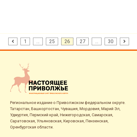
Пагинация
1
…
25
26
27
…
30
записей
Региональное издание о Приволжском федеральном округе.
Татарстан, Башкортостан, Чувашия, Мордовия, Марий Эл,
Удмуртия, Пермский край, Нижегородская, Самарская,
Саратовская, Ульяновская, Кировская, Пензенская,
Оренбургская области.