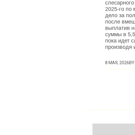
слесарного 
2025‑го по 
дело за по
после вмеш
выплатив н
суммы в 5,
пока идет с
производя 
B
8 МАЯ, 2026