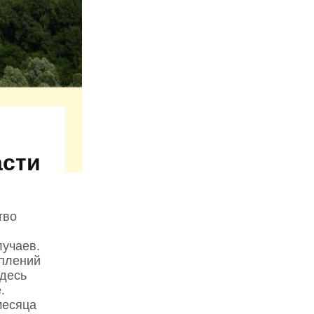
асти
тво
лучаев.
уплений
здесь
.
месяца