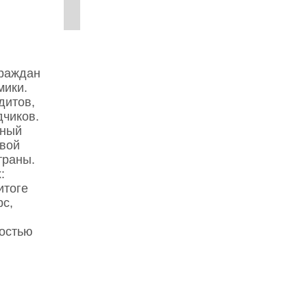
граждан
мики.
дитов,
дчиков.
жный
овой
траны.
:
итоге
с,
мостью