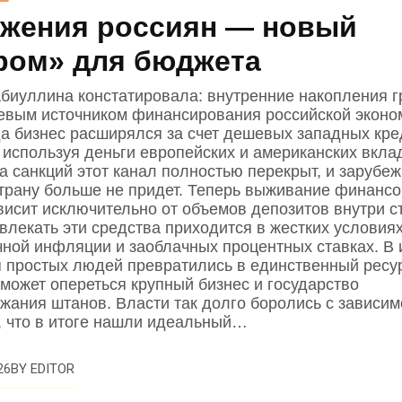
жения россиян — новый
ром» для бюджета
биуллина констатировала: внутренние накопления 
евым источником финансирования российской эконо
да бизнес расширялся за счет дешевых западных кре
 используя деньги европейских и американских вкла
за санкций этот канал полностью перекрыт, и зарубе
страну больше не придет. Теперь выживание финанс
висит исключительно от объемов депозитов внутри с
влекать эти средства приходится в жестких условиях
чной инфляции и заоблачных процентных ставках. В 
 простых людей превратились в единственный ресур
 может опереться крупный бизнес и государство
жания штанов. Власти так долго боролись с зависи
, что в итоге нашли идеальный…
BY
EDITOR
26