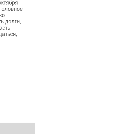
октября
уголовное
ко
ь долги,
асть
даться,