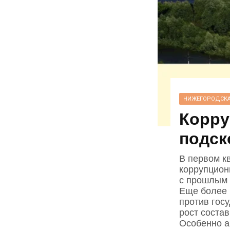
НИЖЕГОРОДСКА
Корру
подск
В первом к
коррупцион
с прошлым 
Еще более 
против гос
рост соста
Особенно а