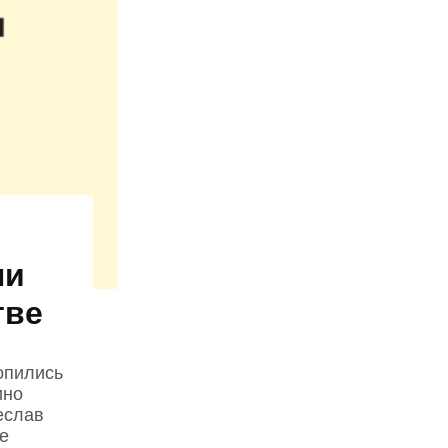
ли
тве
опились
ино
еслав
е