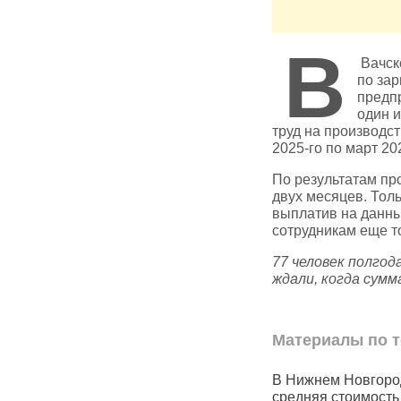
В
Вачск
по зар
предп
один и
труд на производст
2025‑го по март 20
По результатам пр
двух месяцев. Тол
выплатив на данны
сотрудникам еще то
77 человек полгод
ждали, когда сумм
Материалы по т
ороде
В России ограничивают
В Нижнем Новгоро
регистрацию пользователей
средняя стоимость