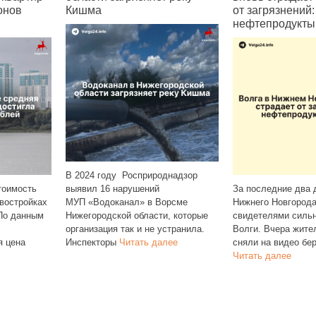
онов
Кишма
от загрязнений:
нефтепродукты
В 2024 году Росприроднадзор
тоимость
выявил 16 нарушений
За последние два 
овостройках
МУП «Водоканал» в Ворсме
Нижнего Новгорода
 По данным
Нижегородской области, которые
свидетелями сильн
организация так и не устранила.
Волги. Вчера жит
я цена
Инспекторы
Читать далее
сняли на видео бер
Читать далее