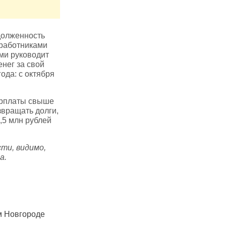
долженность
 работниками
ми руководит
нег за свой
ода: с октября
арплаты свыше
звращать долги,
,5 млн рублей
ти, видимо,
та.
м Новгороде
В России ограничивают
В Нижнем Н
регистрацию пользователей
средняя сто