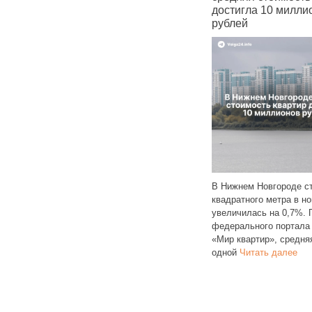
в Telegram и WhatsApp
достигла 10 милли
рублей
Операторы связи получили
ели
распоряжение блокировать
В Нижнем Новгороде с
SMS и звонки с кодами
квадратного метра в н
язнения
подтверждения для регистрации
увеличилась на 0,7%.
еры
в мессенджерах Telegram
федерального портала
,
и WhatsApp. Из‑за подобных
«Мир квартир», средня
Читать далее
одной
Читать далее