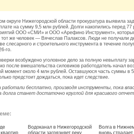
ом округе Нижегородской области прокуратура выявила за
плате на сумму 9,5 млн рублей. Долги накопились перед 77
риятий ООО «СМИ» и ООО «Арефино Инструмент», которы
 тот же человек — Вячеслав Палаксов. Люди не получали де
ве слесарного и строительного инструмента в течение полуг
26‑го.
оверки возбуждено уголовное дело за полную невыплату з
ько после вмешательства силовиков работодатель начал во
й момент около 4 млн рублей. Оставшуюся часть суммы в 5
лько предстоит дождаться, пока идет следствие.
а работали бесплатно, производя инструменты, пока влас
а долга станет достаточно круглой для красивого отче
еме:
де
Водоканал в Нижегородской
Волга в Нижне
 квартир
области загрязняет реку
вновь страдает