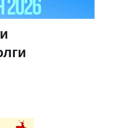
ти
олги