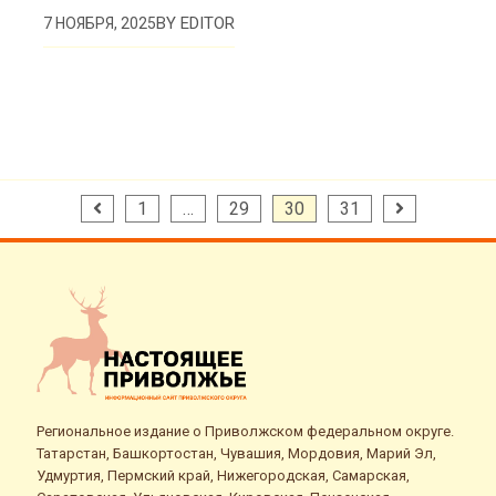
BY
EDITOR
7 НОЯБРЯ, 2025
Пагинация
1
…
29
30
31
записей
Региональное издание о Приволжском федеральном округе.
Татарстан, Башкортостан, Чувашия, Мордовия, Марий Эл,
Удмуртия, Пермский край, Нижегородская, Самарская,