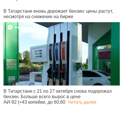
В Татарстане вновь дорожает бензин: цены растут,
Г
несмотря на снижение на бирже
в
В Татарстане с 21 по 27 октября снова подорожал
О
бензин. Больше всего вырос в цене
з
АИ‑92 (+43 копейки, до 60,60
Читать далее
м
д