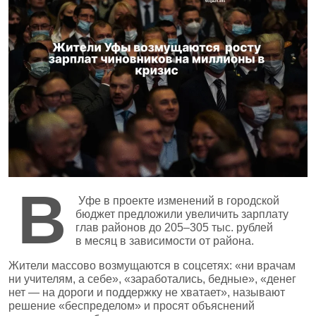
В
Уфе в проекте изменений в городской
бюджет предложили увеличить зарплату
глав районов до 205–305 тыс. рублей
в месяц в зависимости от района.
Жители массово возмущаются в соцсетях: «ни врачам
ни учителям, а себе», «заработались, бедные», «денег
нет — на дороги и поддержку не хватает», называют
решение «беспределом» и просят объяснений