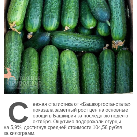
С
вежая статистика от «Башкортостанстата»
показала заметный рост цен на основные
овощи в Башкирии за последнюю неделю
октября. Ощутимо подорожали огурцы
на 5,9%, достигнув средней стоимости 104,58 рубля
за килограмм.