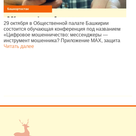
В
29 октября в Общественной палате Башкирии
р
состоится обучающая конференция под названием
д
«Цифровое мошенничество: мессенджеры —
г
инструмент мошенника? Приложение MAX, защита
Читать далее