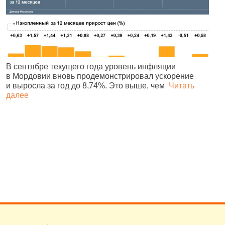
В сентябре текущего года уровень инфляции
в Мордовии вновь продемонстрировал ускорение
П
и выросла за год до 8,74%. Это выше, чем
Читать
Е
далее
д
н
в