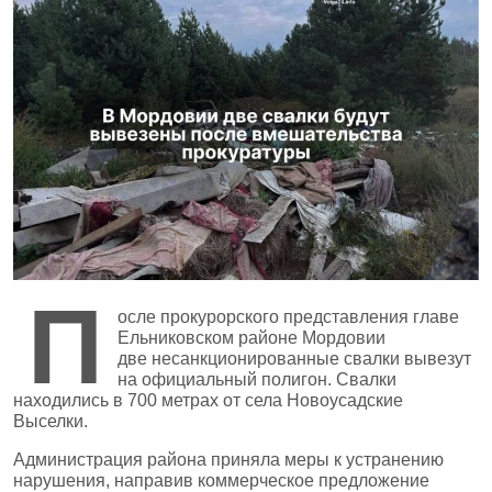
П
осле прокурорского представления главе
Ельниковском районе Мордовии
две несанкционированные свалки вывезут
на официальный полигон. Свалки
находились в 700 метрах от села Новоусадские
Выселки.
Администрация района приняла меры к устранению
нарушения, направив коммерческое предложение