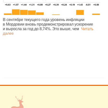
В сентябре текущего года уровень инфляции
П
в Мордовии вновь продемонстрировал ускорение
М
и выросла за год до 8,74%. Это выше, чем
Читать
о
далее
Э