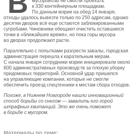
В
мусоровозы не смогли проехать
к 330 контейнерным площадкам.
По данным мэрии на обед 14 января,
отходы удалось вывезти только по 250 адресам, однако
десятки дворов всё еще остаются заблокированными
сугробами. Чиновники обещают очистить оставшиеся
точки в «ближайшее время», но пока горы мусора
во дворах продолжают расти.
Параллельно с попытками разгрести завалы, городская
администрация перешла к карательным мерам.
С начала января сотрудники мэрии инициировали около
600 административных производств за плохую уборку
придомовых территорий. Основной удар пришелся
на управляющие компании, которые не смогли
обеспечить проезд спецтехники к местам сбора отходов.
Похоже, в Нижнем Новгороде нашли инновационный
способ борьбы со снегом — завалить его горой
штрафных квитанций. Это же очень поможет
в борьбе с мусором.
Материалы по теме: